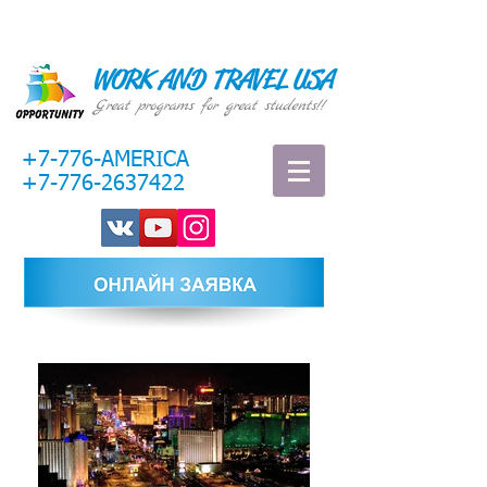
WORK AND TRAVEL USA
Great programs for great students!!
+7-776-AMERICA
+7-776-2637422