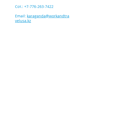
​Сот.:
+7-776-263-7422
Email:
karaganda@workandtra
velusa.kz
Телефон:
+7-776-263-7422
(+WhatsApp)
Email:
info@workandtravelusa.kz
Instagram: workandtravel_kazakhstan
VK:
https://vk.com/work_and_travel_kazakhstan