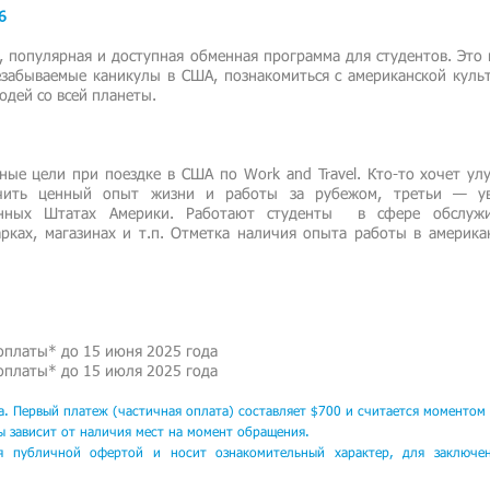
6
ая, популярная и доступная обменная программа для студентов. Эт
езабываемые каникулы в США, познакомиться с американской культ
юдей со всей планеты.
зные цели при поездке в США по Work and Travel. Кто-то хочет у
учить ценный опыт жизни и работы за рубежом, третьи — ув
енных Штатах Америки. Работают студенты в сфере обслужив
рках, магазинах и т.п. Отметка наличия опыта работы в америк
 оплаты*
до 15 июня 2025
года
 оплаты*
до 15 июля 2025 года
а. Первый платеж (частичная оплата) составляет
$700 и считается моментом 
ы зависит от наличия мест на момент обращения.
ся публичной оферто
й и носит ознакомительный характер, для заключе