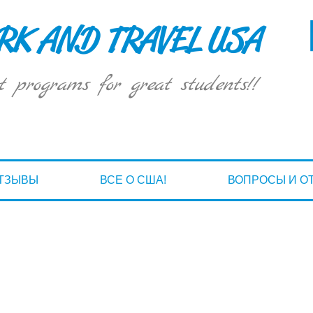
K AND TRAVEL USA
t programs for great students!!
ТЗЫВЫ
ВСЕ О США!
ВОПРОСЫ И О