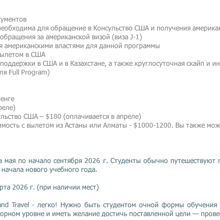
кументов
необходима для обращение в Консульство США и получения америка
обращения за американской визой (виза J-1)
ая американскими властями для данной программы
вылетом в США
оддержки в США и в Казахстане, а также круглосуточная скайп и и
я Full Program)
тенге
реле)
ульство США – $180
(оплачивается в апреле)
мость с вылетом из Астаны или Алматы - $1000-1200. Вы также мож
ца мая по начало сентября 2026 г. Студенты обычно путешествуют
 начала нового учебного года.
та 2026 г. (при наличии мест)
nd Travel - легко! Нужно быть студентом очной формы обучения
ворном уровне и иметь желание достичь поставленной цели — прове