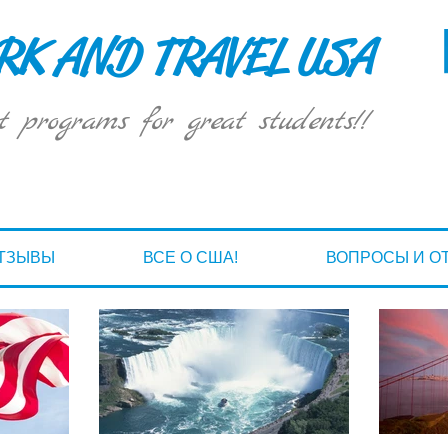
K AND TRAVEL USA
t programs for great students!!
ТЗЫВЫ
ВСЕ О США!
ВОПРОСЫ И О
|
СТИТЬ
СЕБЯ,