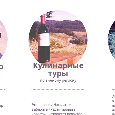
Кулинарные
о
туры
по винному региону
Э
в
Это новость. Нажмите и
ор
н
выберите «Редактировать
н
новость». Откроется редактор