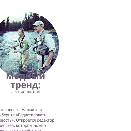
Модный
тренд:
летние лагеря
то новость. Нажмите и
ыберите «Редактировать
овость». Откроется редактор
овостей, котором можно