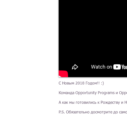
С Новым 2018 Годом!! :)
Команда Opportunity Programs и Opp
А как мы готовились к Рождеству и
P.S. Обязательно досмотрите до само
пр. Кабанбай Батыра, 7/2,