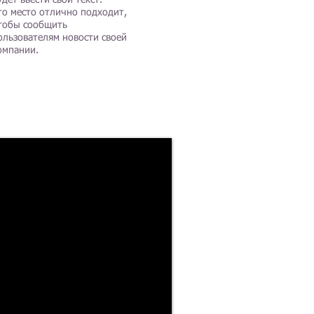
удет ввести свой текст.
то место отлично подходит,
тобы сообщить
ользователям новости своей
омпании.