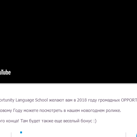
ortunity Language School желают вам в 2018 году громадных OPPORTU
 Новому Году можете посмотреть в нашем новогоднем ролике.
го конца! Там будет также еще веселый бонус :)