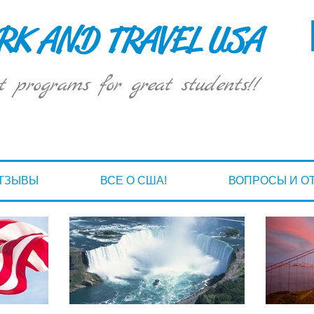
K AND TRAVEL USA
t programs for great students!!
ТЗЫВЫ
ВСЕ О США!
ВОПРОСЫ И О