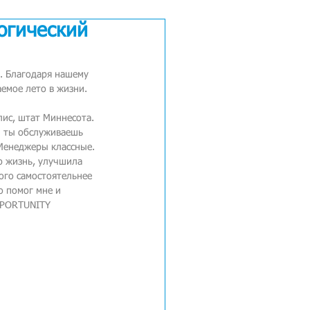
огический
l. Благодаря нашему 
емое лето в жизни.
ис, штат Миннесота. 
и ты обслуживаешь 
 Менеджеры классные. 
ю жизнь, улучшила 
ого самостоятельнее 
о помог мне и 
PPORTUNITY 