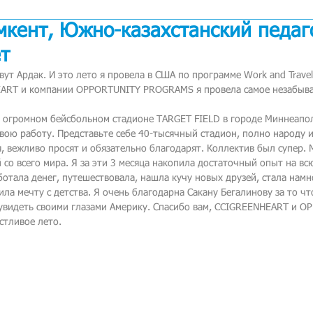
мкент, Южно-казахстанский педаг
т
вут Ардак. И это лето я провела в США по программе Work and Trave
EART и компании OPPORTUNITY PROGRAMS я провела самое незабыва
в огромном бейсбольном стадионе TARGET FIELD в городе Миннеапол
свою работу. Представьте себе 40-тысячный стадион, полно народу 
я, вежливо просят и обязательно благодарят. Коллектив был супер.
 со всего мира. Я за эти 3 месяца накопила достаточный опыт на вс
ботала денег, путешествовала, нашла кучу новых друзей, стала намн
ила мечту с детства. Я очень благодарна Сакану Бегалинову за то чт
увидеть своими глазами Америку. Спасибо вам, CCIGREENHEART и O
стливое лето.