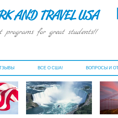
K AND TRAVEL USA
t programs for great students!!
ТЗЫВЫ
ВСЕ О США!
ВОПРОСЫ И О