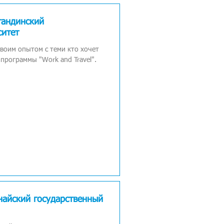
гандинский
ситет
своим опытом с теми кто хочет
программы "Work and Travel".
найский государственный