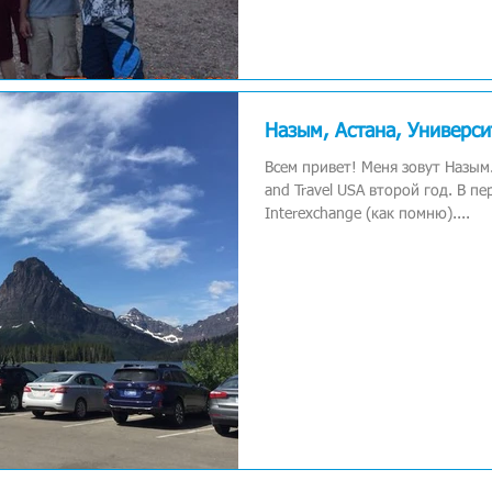
Назым, Астана, Универс
Всем привет! Меня зовут Назым
and Travel USA второй год. В п
Interexchange (как помню)....