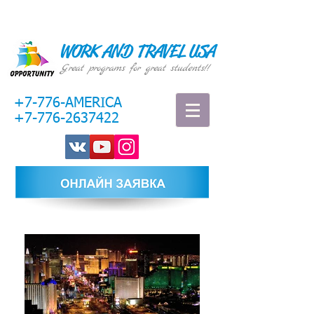
WORK AND TRAVEL USA
Great programs for great students!!
+7-776-AMERICA
+7-776-2637422