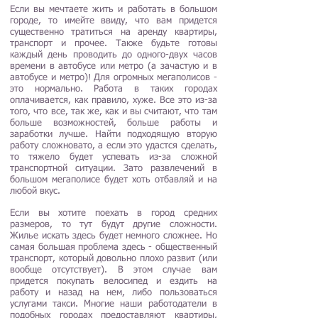
Если вы мечтаете жить и работать в большом
городе, то имейте ввиду, что вам придется
существенно тратиться на аренду квартиры,
транспорт и прочее. Также будьте готовы
каждый день проводить до одного-двух часов
времени в автобусе или метро (а зачастую и в
автобусе и метро)! Для огромных мегаполисов -
это нормально. Работа в таких городах
оплачивается, как правило, хуже. Все это из-за
того, что все, так же, как и вы считают, что там
больше возможностей, больше работы и
заработки лучше. Найти подходящую вторую
работу сложновато, а если это удастся сделать,
то тяжело будет успевать из-за сложной
транспортной ситуации. Зато развлечений в
большом мегаполисе будет хоть отбавляй и на
любой вкус.
Если вы хотите поехать в город средних
размеров, то тут будут другие сложности.
Жилье искать здесь будет немного сложнее. Но
самая большая проблема здесь - общественный
транспорт, который довольно плохо развит (или
вообще отсутствует). В этом случае вам
придется покупать велосипед и ездить на
работу и назад на нем, либо пользоваться
услугами такси. Многие наши работодатели в
подобных городах предоставляют квартиры,