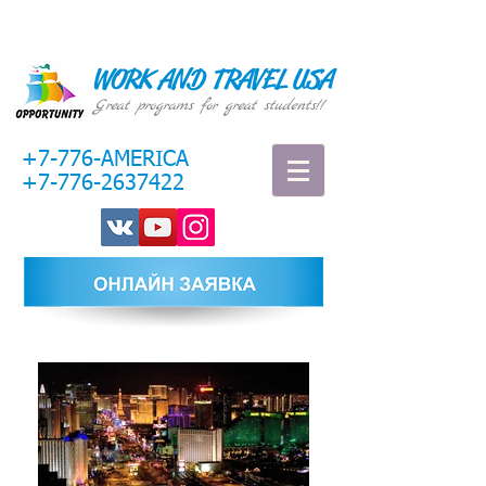
WORK AND TRAVEL USA
Great programs for great students!!
+7-776-AMERICA
+7-776-2637422