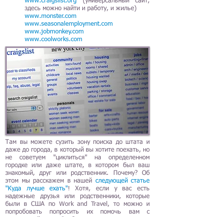
www.craigslist.org
(универсальный сайт,
здесь можно найти и работу, и жилье)
www.monster.com
www.seasonalemployment.com
www.jobmonkey.com
www.coolworks.com
Там вы можете сузить зону поиска до штата и
даже до города, в который вы хотите поехать, но
не советуем "циклиться" на определенном
городке или даже штате, в котором был ваш
знакомый, друг или родственник. Почему? Об
этом мы расскажем в нашей
следующей статье
"Куда лучше ехать"
! Хотя, если у вас есть
надежные друзья или родственники, которые
были в США по Work and Travel, то можно и
попробовать попросить их помочь вам с