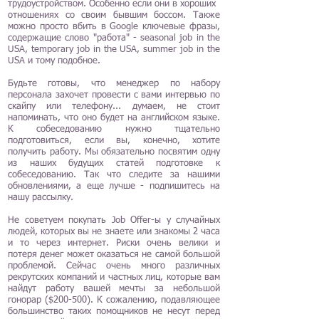
трудоустройством. Особенно если они в хороших
отношениях со своим бывшим боссом. Также
можно просто вбить в Google ключевые фразы,
содержащие слово "работа" - seasonal job in the
USA, temporary job in the USA, summer job in the
USA и тому подобное.
Будьте готовы, что менеджер по набору
персонала захочет провести с вами интервью по
скайпу или телефону... думаем, не стоит
напоминать, что оно будет на английском языке.
К собеседованию нужно тщательно
подготовиться, если вы, конечно, хотите
получить работу. Мы обязательно посвятим одну
из наших будущих статей подготовке к
собеседованию. Так что следите за нашими
обновлениями, а еще лучше - подпишитесь на
нашу рассылку.
Не советуем покупать Job Offer-ы у случайных
людей, которых вы не знаете или знакомы 2 часа
и то через интернет. Риски очень велики и
потеря денег может оказаться не самой большой
проблемой. Сейчас очень много различных
рекрутских компаний и частных лиц, которые вам
найдут работу вашей мечты за небольшой
гонорар ($200-500). К сожалению, подавляющее
большинство таких помощников не несут перед