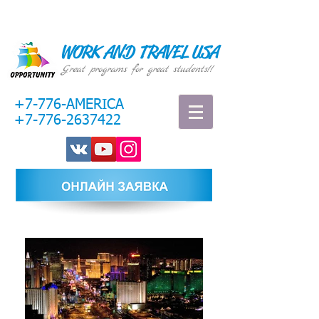
WORK AND TRAVEL USA
Great programs for great students!!
+7-776-AMERICA
+7-776-2637422